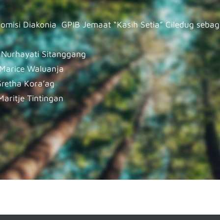
misi Diakonia GPIB Jemaat “Kasih Setia” Ciledug sebaga
u Nurhayati Sitanggang
Marice Waluanja
retha Kora’ag
ritje Tintingan