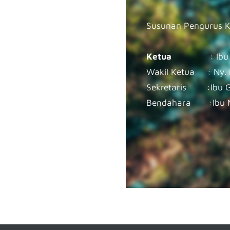
Susunan Pengurus Ko
Ketua
: Ib
Wakil Ketua : Ny. 
Sekretaris :Ibu G
Bendahara :Ibu Ma