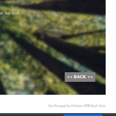
i berikut :
<< BACK <<
Site Managed by Inforkom GPIB Kasih Setia