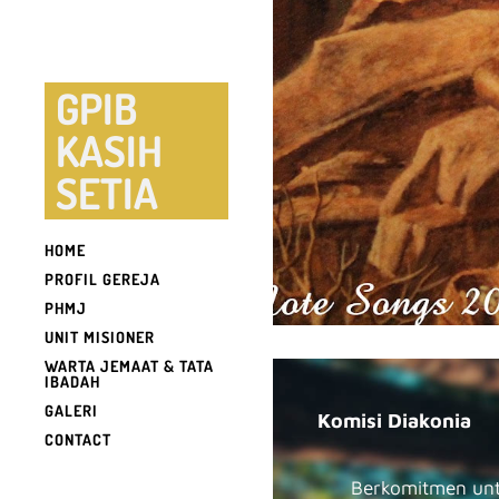
GPIB
KASIH
SETIA
HOME
PROFIL GEREJA
PHMJ
UNIT MISIONER
WARTA JEMAAT & TATA
IBADAH
GALERI
Komisi Diakonia
CONTACT
Berkomitmen untuk 